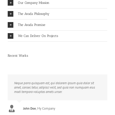
Our Company Mission
The Avada Philosophy
The Avada Promise
We Can Deliver On Projects
Recent Works
Neque porro quisquam est, qui dolorem ipsum quia dolor sit
amet, consec tetur, adipisci velit, sed quia non numquam eius
modi tempora voluptas amets unser.
John Doe
Luke Beck
,
My Company
Theme Fusion