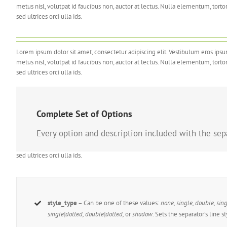
metus nisl, volutpat id faucibus non, auctor at lectus. Nulla elementum, tortor
sed ultrices orci ulla ids.
Lorem ipsum dolor sit amet, consectetur adipiscing elit. Vestibulum eros ipsu
metus nisl, volutpat id faucibus non, auctor at lectus. Nulla elementum, tortor
sed ultrices orci ulla ids.
Complete Set of Options
Every option and description included with the sepa
Lorem ipsum dolor sit amet, consectetur adipiscing elit. Vestibulum eros ipsu
metus nisl, volutpat id faucibus non, auctor at lectus. Nulla elementum, tortor
sed ultrices orci ulla ids.
style_type
– Can be one of these values:
none, single, double, si
single|dotted, double|dotted,
or
shadow
. Sets the separator’s line st