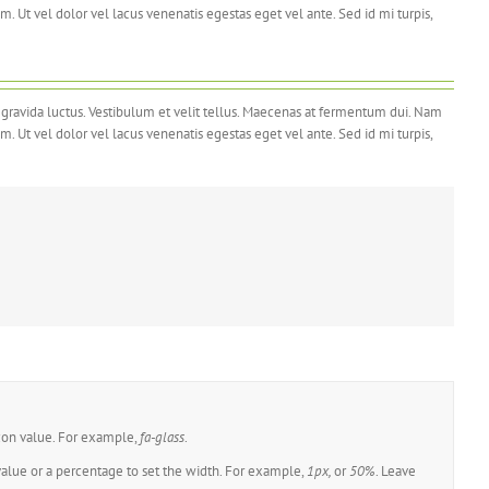
m. Ut vel dolor vel lacus venenatis egestas eget vel ante. Sed id mi turpis,
s gravida luctus. Vestibulum et velit tellus. Maecenas at fermentum dui. Nam
m. Ut vel dolor vel lacus venenatis egestas eget vel ante. Sed id mi turpis,
s gravida luctus. Vestibulum et velit tellus. Maecenas at fermentum dui. Nam
m. Ut vel dolor vel lacus venenatis egestas eget vel ante. Sed id mi turpis,
con value. For example,
fa-glass
.
value or a percentage to set the width. For example,
1px,
or
50%
. Leave