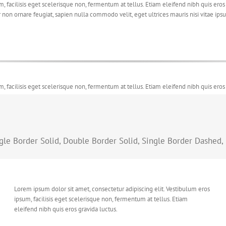
m, facilisis eget scelerisque non, fermentum at tellus. Etiam eleifend nibh quis ero
 non ornare feugiat, sapien nulla commodo velit, eget ultrices mauris nisi vitae ipsu
m, facilisis eget scelerisque non, fermentum at tellus. Etiam eleifend nibh quis ero
 non ornare feugiat, sapien nulla commodo velit, eget ultrices mauris nisi vitae ipsu
ingle Border Solid, Double Border Solid, Single Border Dashed
Lorem ipsum dolor sit amet, consectetur adipiscing elit. Vestibulum eros
ipsum, facilisis eget scelerisque non, fermentum at tellus. Etiam
eleifend nibh quis eros gravida luctus.