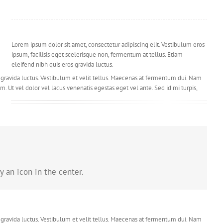
Lorem ipsum dolor sit amet, consectetur adipiscing elit. Vestibulum eros
ipsum, facilisis eget scelerisque non, fermentum at tellus. Etiam
eleifend nibh quis eros gravida luctus.
s gravida luctus. Vestibulum et velit tellus. Maecenas at fermentum dui. Nam
m. Ut vel dolor vel lacus venenatis egestas eget vel ante. Sed id mi turpis,
Lorem ipsum dolor sit amet, consectetur adipiscing elit. Vestibulum eros
ipsum, facilisis eget scelerisque non, fermentum at tellus. Etiam
eleifend nibh quis eros gravida luctus.
s gravida luctus. Vestibulum et velit tellus. Maecenas at fermentum dui. Nam
m. Ut vel dolor vel lacus venenatis egestas eget vel ante. Sed id mi turpis,
y an icon in the center.
s gravida luctus. Vestibulum et velit tellus. Maecenas at fermentum dui. Nam