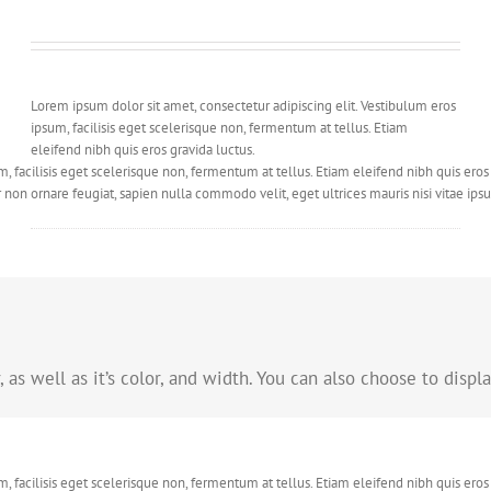
Lorem ipsum dolor sit amet, consectetur adipiscing elit. Vestibulum eros
ipsum, facilisis eget scelerisque non, fermentum at tellus. Etiam
eleifend nibh quis eros gravida luctus.
m, facilisis eget scelerisque non, fermentum at tellus. Etiam eleifend nibh quis ero
 non ornare feugiat, sapien nulla commodo velit, eget ultrices mauris nisi vitae ipsu
Lorem ipsum dolor sit amet, consectetur adipiscing elit. Vestibulum eros
ipsum, facilisis eget scelerisque non, fermentum at tellus. Etiam
eleifend nibh quis eros gravida luctus.
m, facilisis eget scelerisque non, fermentum at tellus. Etiam eleifend nibh quis ero
 non ornare feugiat, sapien nulla commodo velit, eget ultrices mauris nisi vitae ipsu
as well as it’s color, and width. You can also choose to displa
m, facilisis eget scelerisque non, fermentum at tellus. Etiam eleifend nibh quis ero