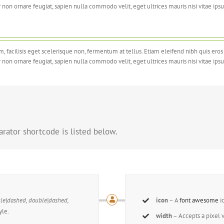
 non ornare feugiat, sapien nulla commodo velit, eget ultrices mauris nisi vitae ipsu
m, facilisis eget scelerisque non, fermentum at tellus. Etiam eleifend nibh quis ero
 non ornare feugiat, sapien nulla commodo velit, eget ultrices mauris nisi vitae ipsu
rator shortcode is listed below.
m, facilisis eget scelerisque non, fermentum at tellus. Etiam eleifend nibh quis ero
 non ornare feugiat, sapien nulla commodo velit, eget ultrices mauris nisi vitae ipsu
ngle|dashed, double|dashed,
icon
– A
font awesome
i
yle.
width
– Accepts a pixel 