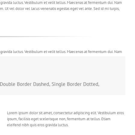
s gravida luctus. Vestibulum et velit tellus. Maecenas at fermentum dui. Nam
m. Ut vel dolor vel lacus venenatis egestas eget vel ante. Sed id mi turpis,
s gravida luctus. Vestibulum et velit tellus. Maecenas at fermentum dui. Nam
m. Ut vel dolor vel lacus venenatis egestas eget vel ante. Sed id mi turpis,
, Double Border Dashed, Single Border Dotted,
Lorem ipsum dolor sit amet, consectetur adipiscing elit. Vestibulum eros
ipsum, facilisis eget scelerisque non, fermentum at tellus. Etiam
eleifend nibh quis eros gravida luctus.