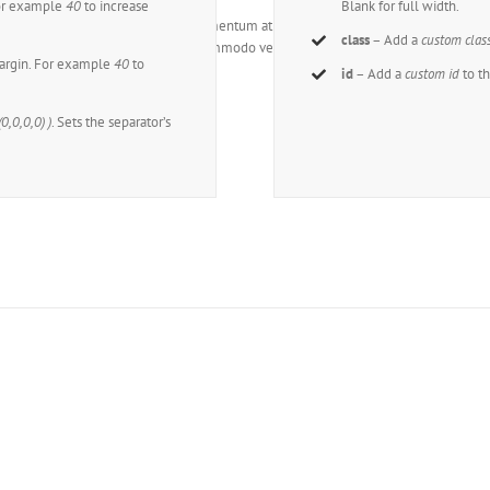
For example
40
to increase
Blank for full width.
m, facilisis eget scelerisque non, fermentum at tellus. Etiam eleifend nibh quis ero
class
– Add a
custom clas
 non ornare feugiat, sapien nulla commodo velit, eget ultrices mauris nisi vitae ipsu
margin. For example
40
to
id
– Add a
custom id
to th
(0,0,0,0) )
. Sets the separator’s
The 100,000+ Satisfied Avada 
BUY AVADA NOW!