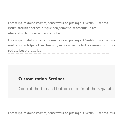
Lorem ipsum dolor sit amet, consectetur adipiscing elit. Vestibulum eros
ipsum, facilisis eget scelerisque non, fermentum at tellus. Etiam
eleifend nibh quis eros gravida luctus.
Lorem ipsum dolor sit amet, consectetur adipiscing elit. Vestibulum eros ipsu
metus nisl, volutpat id faucibus non, auctor at lectus. Nulla elementum, tortor
sed ultrices orci ulla ids.
Lorem ipsum dolor sit amet, consectetur adipiscing elit. Vestibulum eros
ipsum, facilisis eget scelerisque non, fermentum at tellus. Etiam
eleifend nibh quis eros gravida luctus.
Customization Settings
Lorem ipsum dolor sit amet, consectetur adipiscing elit. Vestibulum eros ipsu
metus nisl, volutpat id faucibus non, auctor at lectus. Nulla elementum, tortor
Control the top and bottom margin of the separator, 
sed ultrices orci ulla ids.
Lorem ipsum dolor sit amet, consectetur adipiscing elit. Vestibulum eros ipsu