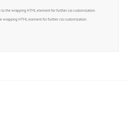
s gravida luctus. Vestibulum et velit tellus. Maecenas at fermentum dui. Nam
s
to the wrapping HTML element for further css customization.
m. Ut vel dolor vel lacus venenatis egestas eget vel ante. Sed id mi turpis,
e wrapping HTML element for further css customization.
Users!