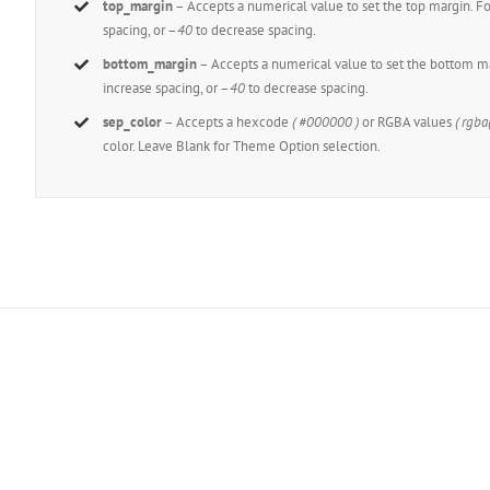
top_margin
– Accepts a numerical value to set the top margin. 
Lorem ipsum dolor sit amet, consectetur adipiscing elit. Vestibulum eros ipsu
spacing, or –
40
to decrease spacing.
metus nisl, volutpat id faucibus non, auctor at lectus. Nulla elementum, tortor
bottom_margin
– Accepts a numerical value to set the bottom 
sed ultrices orci ulla ids.
increase spacing, or –
40
to decrease spacing.
sep_color
– Accepts a hexcode
( #000000 )
or RGBA values
( rgba
color. Leave Blank for Theme Option selection.
Join 