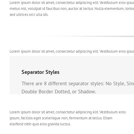
Lorem ipsum dolor sit amet, consectetur adipiscing elit. Vestibulum eros ipsu
metus nisl, volutpat id faucibus non, auctor at lectus. Nulla elementum, tortor
sed ultrices orci ulla ids.
Lorem ipsum dolor sit amet, consectetur adipiscing elit. Vestibulum eros ipsu
metus nisl, volutpat id faucibus non, auctor at lectus. Nulla elementum, tortor
sed ultrices orci ulla ids.
Separator Styles
There are 8 different separator styles: No Style, S
Double Border Dotted, or Shadow.
Lorem ipsum dolor sit amet, consectetur adipiscing elit. Vestibulum eros
ipsum, facilisis eget scelerisque non, fermentum at tellus. Etiam
eleifend nibh quis eros gravida luctus.