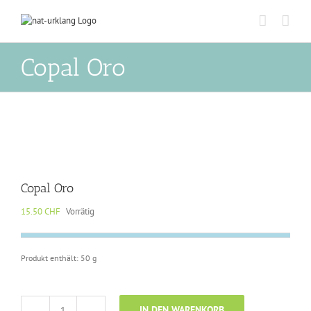
Zum
Inhalt
springen
Copal Oro
Copal Oro
15.50
CHF
Vorrätig
Produkt enthält: 50
g
IN DEN WARENKORB