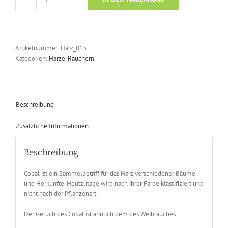
Copal
Oro
Menge
Artikelnummer:
Harz_013
Kategorien:
Harze
,
Räuchern
Beschreibung
Zusätzliche Informationen
Beschreibung
Copal ist ein Sammelbetriff für das Harz verschiedener Bäume
und Herkunfte. Heutzutage wird nach ihrer Farbe klassifiziert und
nicht nach der Pflanzenart.
Der Geruch des Copal ist ähnlich dem des Weihrauches.