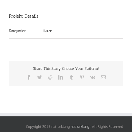
Projekt Details
Harze
Kategorien:
Share This Story, Choose Your Platform!
Facebook
Twitter
Reddit
LinkedIn
Tumblr
Pinterest
Vk
E-
Mail
Copyright 2015 nat-urklang
nat-urklang
- All Rights Reserved