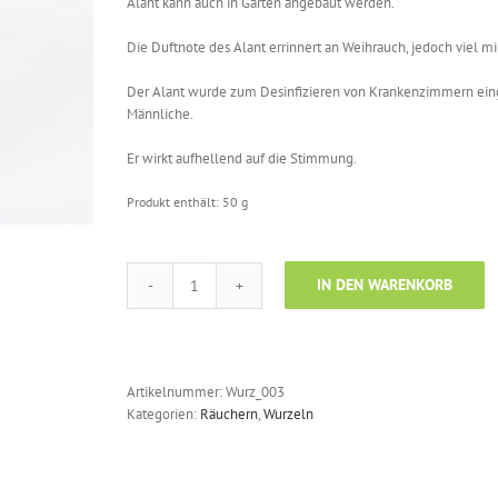
Alant kann auch in Garten angebaut werden.
Die Duftnote des Alant errinnert an Weihrauch, jedoch viel mi
Der Alant wurde zum Desinfizieren von Krankenzimmern eing
Männliche.
Er wirkt aufhellend auf die Stimmung.
Produkt enthält: 50
g
IN DEN WARENKORB
Alantwurzel
gemahlen
Menge
Artikelnummer:
Wurz_003
Kategorien:
Räuchern
,
Wurzeln