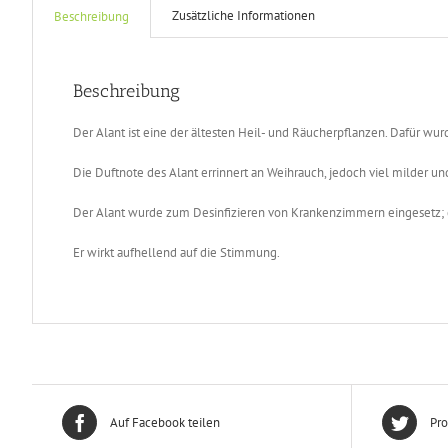
Zusätzliche Informationen
Beschreibung
Beschreibung
Der Alant ist eine der ältesten Heil- und Räucherpflanzen. Dafür w
Die Duftnote des Alant errinnert an Weihrauch, jedoch viel milder und
Der Alant wurde zum Desinfizieren von Krankenzimmern eingesetz; d
Er wirkt aufhellend auf die Stimmung.
Auf Facebook teilen
Pro