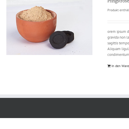
Pfingstro
Produkt enthä
orem ipsum do
gravida non l
sagittis temp
Aliquam ligula
condimentum a
In den War