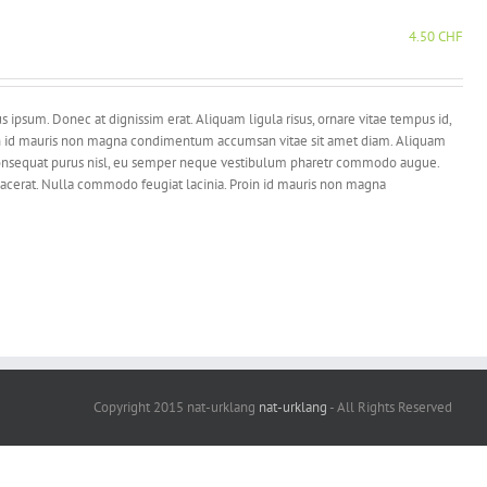
4.50
CHF
 ipsum. Donec at dignissim erat. Aliquam ligula risus, ornare vitae tempus id,
roin id mauris non magna condimentum accumsan vitae sit amet diam. Aliquam
an consequat purus nisl, eu semper neque vestibulum pharetr commodo augue.
 placerat. Nulla commodo feugiat lacinia. Proin id mauris non magna
Copyright 2015 nat-urklang
nat-urklang
- All Rights Reserved