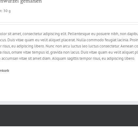
senwurzel gemahlen
lt: 30
g
lor sit amet, consectetur adipiscing elit. Pellentesque eu posuere nibh, non dapibus
acus. Duis vitae quam eu velit aliquet placerat. Nulla commodo feugiat lacinia. P
or risus, eu adipiscing libero. Nunc non arcu luctus leo luctus consectetur. Aene
 risus, ornare vitae tempus id, gravida non lacus. Duis vitae quam eu velit aliquet
ccumsan vitae sit amet diam. Aliquam sagittis tempor risus, eu adipiscing libero.
enkorb