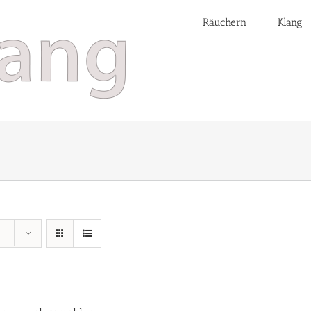
Räuchern
Klang